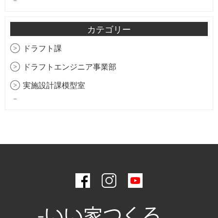
2026年3月
住宅建築撮影の勉強中
2026年2月
カテゴリー
2025年11月
ドラフト課
2025年9月
ドラフトエンジニア事業部
2025年7月
実施設計課模型室
2025年2月
生産管理部購買課
2025年1月
生産管理部積算課
2024年12月
総務＆不動産部
2024年9月
工務部アフターメンテナンス課
2024年7月
工務部品質管理課
2024年5月
工務部積算課
2024年3月
-いい家つくる。
工務部工務課