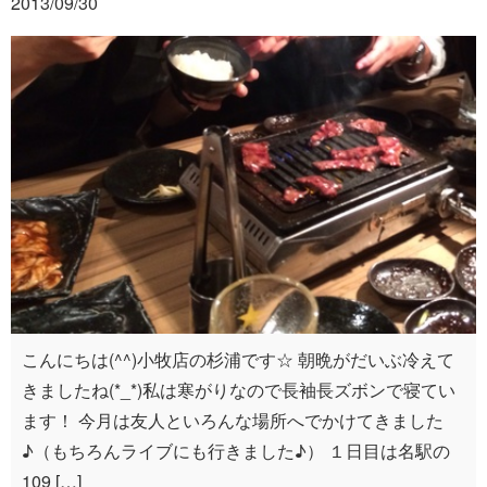
2013/09/30
こんにちは(^^)小牧店の杉浦です☆ 朝晩がだいぶ冷えて
きましたね(*_*)私は寒がりなので長袖長ズボンで寝てい
ます！ 今月は友人といろんな場所へでかけてきました
♪（もちろんライブにも行きました♪） １日目は名駅の
109 […]