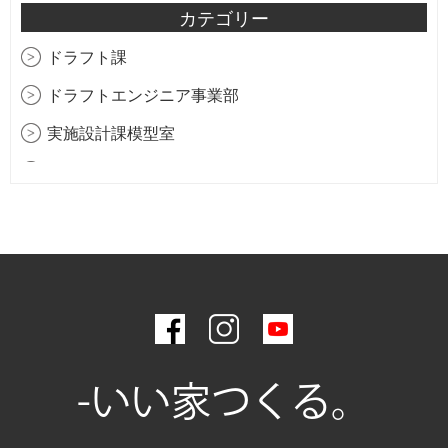
2026年2月
カテゴリー
2025年11月
ドラフト課
2025年9月
ドラフトエンジニア事業部
2025年7月
実施設計課模型室
2025年2月
生産管理部購買課
2025年1月
生産管理部積算課
2024年12月
総務＆不動産部
2024年9月
工務部アフターメンテナンス課
2024年7月
工務部品質管理課
2024年5月
工務部積算課
2024年3月
-いい家つくる。
工務部工務課
2024年2月
設計部インテリアコーディネーター課