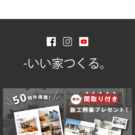
2025年1月
生産管理部積算課
2024年12月
総務＆不動産部
2024年9月
工務部アフターメンテナンス課
2024年7月
工務部品質管理課
2024年5月
工務部積算課
2024年3月
-いい家つくる。
工務部工務課
2024年2月
設計部インテリアコーディネーター課
2024年1月
マーケティング事業部
2023年12月
設計部設計課
2023年11月
営業部営業課
2023年10月
2023年9月