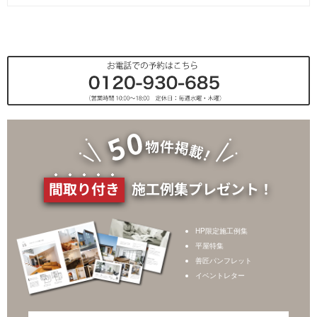
2025年1月
生産管理部積算課
2024年12月
総務＆不動産部
2024年9月
工務部アフターメンテナンス課
2024年7月
工務部品質管理課
2024年5月
工務部積算課
2024年3月
工務部工務課
2024年2月
設計部インテリアコーディネーター課
間取り付き
施工例集プレゼント！
2024年1月
マーケティング事業部
2023年12月
HP限定施工例集
設計部設計課
平屋特集
2023年11月
善匠パンフレット
営業部営業課
イベントレター
2023年10月
2023年9月