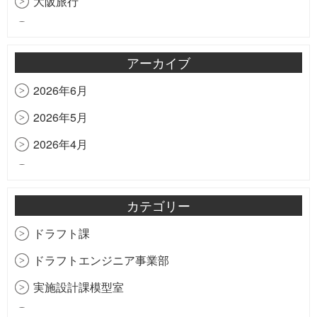
大阪旅行
研修の様子をお届け
祝！創立20周年
アーカイブ
匠心会
2026年6月
虹
2026年5月
香港ディズニーランド
2026年4月
梅森モデルの細部
2026年3月
住宅建築撮影の勉強中
2026年2月
カテゴリー
2025年11月
ドラフト課
2025年9月
ドラフトエンジニア事業部
2025年7月
実施設計課模型室
2025年2月
生産管理部購買課