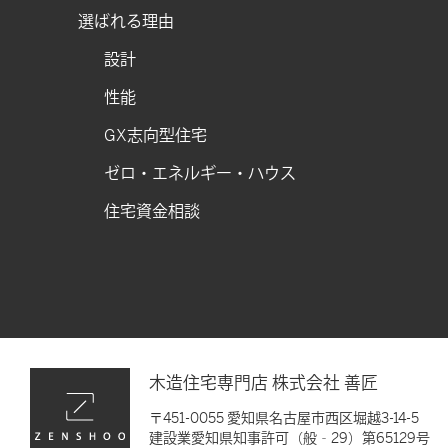
選ばれる理由
設計
性能
GX志向型住宅
ゼロ・エネルギー・ハウス
住宅資金相談
木造住宅専門店 株式会社 善匠
〒451-0055 愛知県名古屋市西区堀越3-14-5
建設業愛知県知事許可（般‐29）第65129号