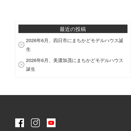
最近の投稿
2026年6月、四日市にまちかどモデルハウス誕
生
2026年6月、美濃加茂にまちかどモデルハウス
誕生
善匠が中京テレビ『ＰＵＳＨ！』で紹介されま
す！
2026年6月 小牧市に新しい暮らしを提案する
「Armo」が誕生！
アルペンスノーボード日本代表・杉本志功選手
とスポンサー契約を締結いたしました