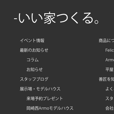
新しい年、お家づくりもはじめどき。─ご成約
-いい家つくる。
キャンペーンのお知らせ─
≪2025年-2026年｜年末年始休業のお知らせ≫
岐阜県の注文住宅の坪単価はどのくらい？
イベント情報
商品に
岐阜県でローコスト住宅を建てよう！間取りや
最新のお知らせ
Feli
節約ポイントを紹介
コラム
Arm
四日市市で注文住宅を建てるなら？工務店・ハ
ウスメーカーの選び方
お知らせ
平屋
スタッフブログ
善匠を
展示場・モデルハウス
よく
来場予約プレゼント
スタ
岡崎西Armoモデルハウス
会社