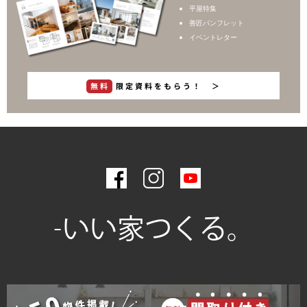
平屋特集
善匠パンフレット
イベントレター
無料
限定資料をもらう！ ＞
-いい家つくる。